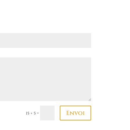
Envoi
=
15 + 5