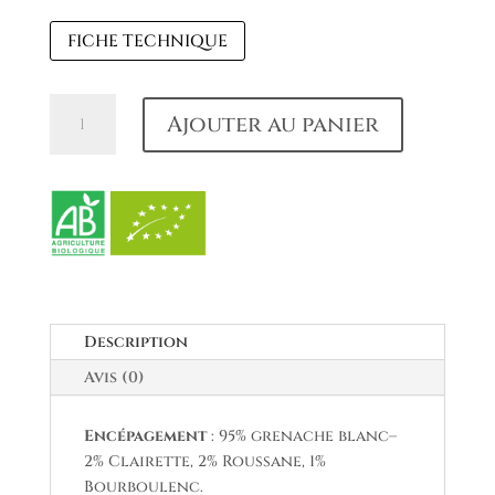
FICHE TECHNIQUE
quantité
Ajouter au panier
de
Châteauneuf
du
Pape
blanc
2024
Description
Avis (0)
Encépagement
: 95% grenache blanc–
2% Clairette, 2% Roussane, 1%
Bourboulenc.