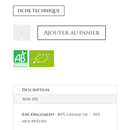
FICHE TECHNIQUE
quantité
Ajouter au panier
de
Châteauneuf
du
Pape
Rouge
2023
Description
Avis (0)
Encépagement
: 80% grenache – 20%
mourvèdre