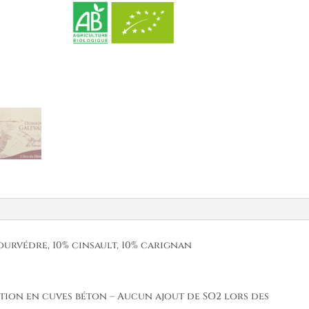
de
Femme"
Côtes
du
Rhône
rouge
2024
urvédre, 10% cinsault, 10% carignan
ation en cuves béton – Aucun ajout de SO2 lors des